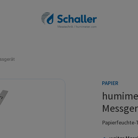
ssgerät
PAPIER
humimet
Messger
Papierfeuchte-T