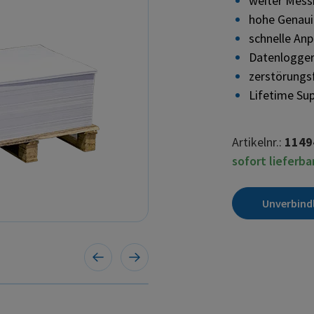
weiter Mess
hohe Genaui
schnelle An
Datenlogger
zerstörungs
Lifetime Su
Artikelnr.:
1149
sofort lieferba
Unverbind