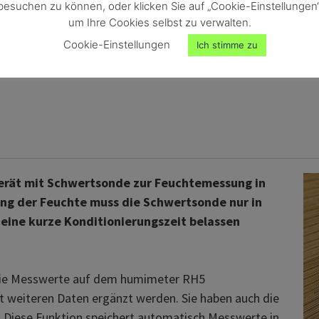
besuchen zu können, oder klicken Sie auf „Cookie-Einstellungen“
um Ihre Cookies selbst zu verwalten.
Cookie-Einstellungen
Ich stimme zu
rät mit Schwertsonde zur Feuchtemessung in
ng der Feuchte muss die Schwertsonde nur in
 eine kurze Konditionierungszeit belassen
 die Messwerte auf dem humimeter RH5
 weiteren Daten ergänzt werden. Sie haben auch die
. Diese Funktion speichert automatisch Messwerte in