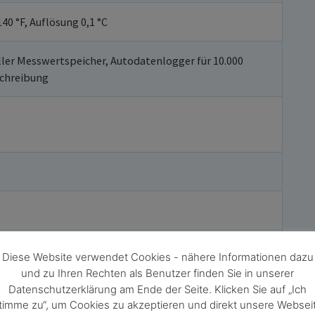
 140 °F, Auflösung 0,1 °C
ler Messwertspeicher, Autodatenlogger für 10.000
chreibung
rien 1,5 V
Diese Website verwendet Cookies - nähere Informationen dazu
und zu Ihren Rechten als Benutzer finden Sie in unserer
zösisch, Italienisch, Spanisch, Russisch, Portugiesisch,
Datenschutzerklärung am Ende der Seite. Klicken Sie auf „Ich
und International
timme zu“, um Cookies zu akzeptieren und direkt unsere Websei