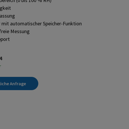
bereich (0 bis 100 % RH)
gkeit
passung
 mit automatischer Speicher-Funktion
freie Messung
pport
4
r
liche Anfrage