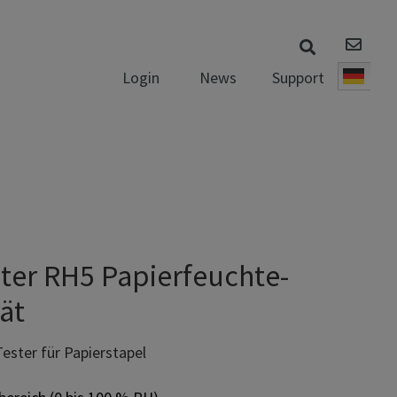
News
Support
Login
Deut
er RH5 Papierfeuchte-
ät
ester für Papierstapel