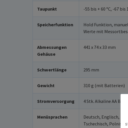
Taupunkt
-55 bis + 60 °C, -67 bis
Speicherfunktion
Hold Funktion, manuel
Werte mit Messortbes
Abmessungen
441 x 74 x 33 mm
Gehäuse
Schwertlänge
295 mm
Gewicht
310 g (mit Batterien)
Stromversorgung
4 Stk. Alkaline AA Batte
Menüsprachen
Deutsch, Englisch, Fran
Tschechisch, Polnisch 
s