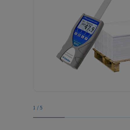
1
/
5