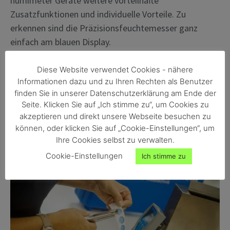
humimeter Geräte weitere vorteilhafte
Zusatzfunktionen und individuelle Vorteile. Zu
erkennen sind die Präzisionsfeuchtemesser ganz
einfach am blauen Display.
Die Messgeräte der humimeter-Linie sind weltweit
Diese Website verwendet Cookies - nähere
nahezu
in allen Branchen und Industriesparten
im
Informationen dazu und zu Ihren Rechten als Benutzer
Einsatz. Wir haben selbstverständlich einen äußerst
finden Sie in unserer Datenschutzerklärung am Ende der
hohen Qualitätsanspruch. Dafür übernehmen wir die
Seite. Klicken Sie auf „Ich stimme zu“, um Cookies zu
akzeptieren und direkt unsere Webseite besuchen zu
Verantwortung!
können, oder klicken Sie auf „Cookie-Einstellungen“, um
Ihre Cookies selbst zu verwalten.
Cookie-Einstellungen
Ich stimme zu