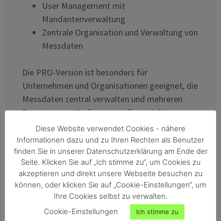
User Management mit
Mandantenverwaltung
Zentrale Organisation und Verwaltung von
Messdaten
Die PRO-Version ist besonders für
Unternehmen und Organisationen geeignet, die
Messdaten zentral verwalten und mehreren
Benutzern zur Verfügung stellen möchten.
Erhältlich als jährliches Abonnement.
Diese Website verwendet Cookies - nähere
Informationen dazu und zu Ihren Rechten als Benutzer
finden Sie in unserer Datenschutzerklärung am Ende der
Jetzt anfragen
Seite. Klicken Sie auf „Ich stimme zu“, um Cookies zu
akzeptieren und direkt unsere Webseite besuchen zu
können, oder klicken Sie auf „Cookie-Einstellungen“, um
Ihre Cookies selbst zu verwalten.
Cookie-Einstellungen
Ich stimme zu