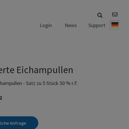
News
Support
Login
Deut
ierte Eichampullen
champullen - Satz zu 5 Stück 50 % r.F.
2
liche Anfrage