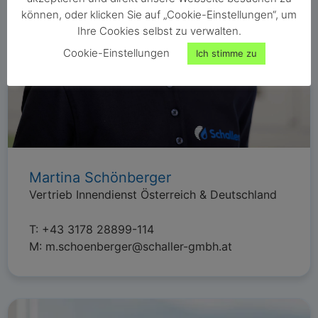
können, oder klicken Sie auf „Cookie-Einstellungen“, um
Ihre Cookies selbst zu verwalten.
Cookie-Einstellungen
Ich stimme zu
Martina Schönberger
Vertrieb Innendienst Österreich & Deutschland
T:
+43 3178 28899-114
M:
m.schoenberger@schaller-gmbh.at