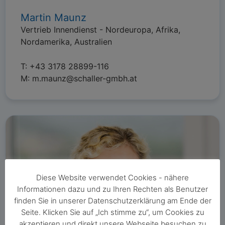
Martin Maunz
Vertrieb Innendienst - Nordeuropa, Afrika,
Nordamerika, Australien
T:
+43 3178 28899-116
M:
m.maunz@schaller-gmbh.at
Diese Website verwendet Cookies - nähere
Informationen dazu und zu Ihren Rechten als Benutzer
finden Sie in unserer Datenschutzerklärung am Ende der
Seite. Klicken Sie auf „Ich stimme zu“, um Cookies zu
akzeptieren und direkt unsere Webseite besuchen zu