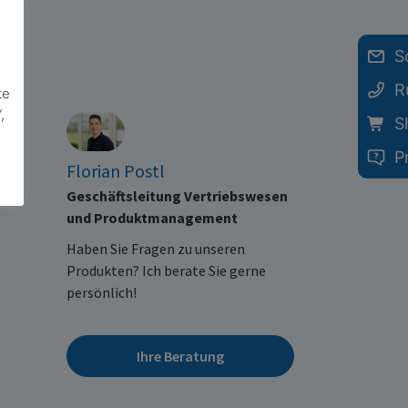
S
R
te
,
S
P
Florian Postl
Geschäftsleitung Vertriebswesen
und Produktmanagement
Haben Sie Fragen zu unseren
Produkten? Ich berate Sie gerne
persönlich!
Ihre Beratung