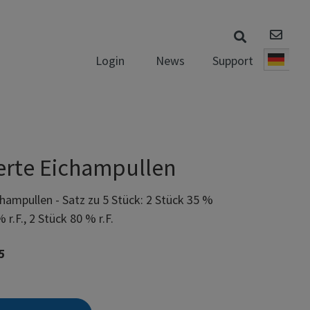
News
Support
Login
Deut
ierte Eichampullen
ichampullen - Satz zu 5 Stück: 2 Stück 35 %
% r.F., 2 Stück 80 % r.F.
5