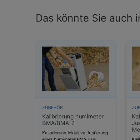
Das könnte Sie auch i
ZUBEHÖR
ZU
Kalibrierung humimeter
Kal
BMA/BMA-2
Jus
Me
Kalibrierung inklusive Justierung
eines humimeter BMA bzw.
Kali