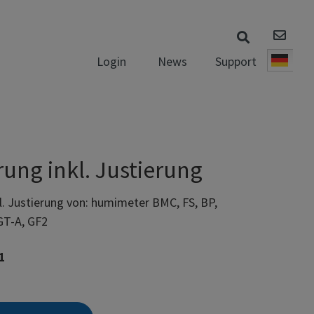
News
Support
Login
Deut
rung inkl. Justierung
kl. Justierung von: humimeter BMC, FS, BP,
GT-A, GF2
1