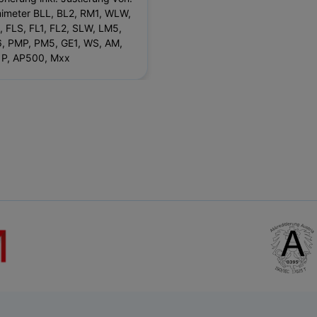
imeter BLL, BL2, RM1, WLW,
, FLS, FL1, FL2, SLW, LM5,
, PMP, PM5, GE1, WS, AM,
 P, AP500, Mxx