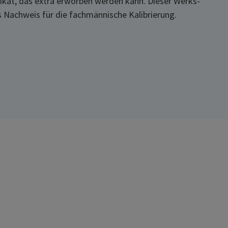
ifikat, das extra erworben werden kann. Dieser Werks-
 als Nachweis für die fachmännische Kalibrierung.