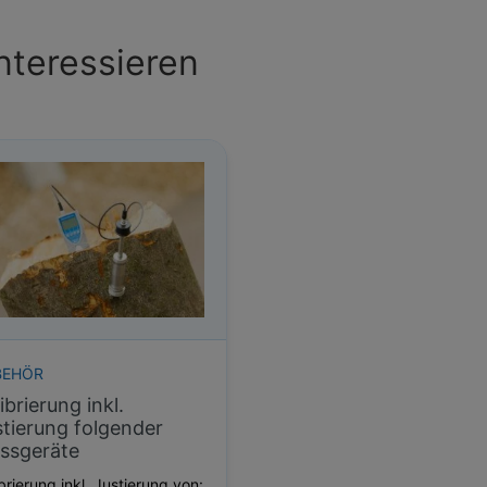
nteressieren
BEHÖR
ibrierung inkl.
tierung folgender
ssgeräte
brierung inkl. Justierung von: