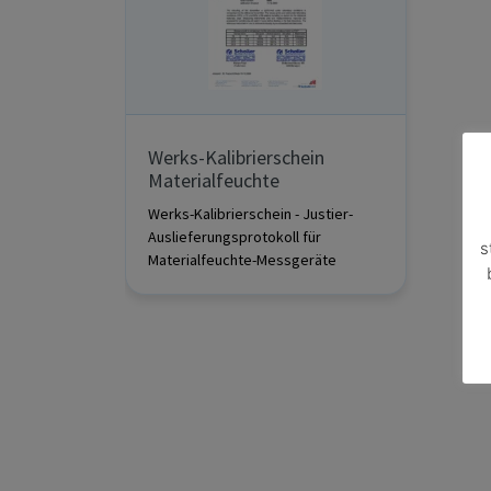
Werks-Kalibrierschein
Materialfeuchte
Werks-Kalibrierschein - Justier-
Auslieferungsprotokoll für
s
Materialfeuchte-Messgeräte