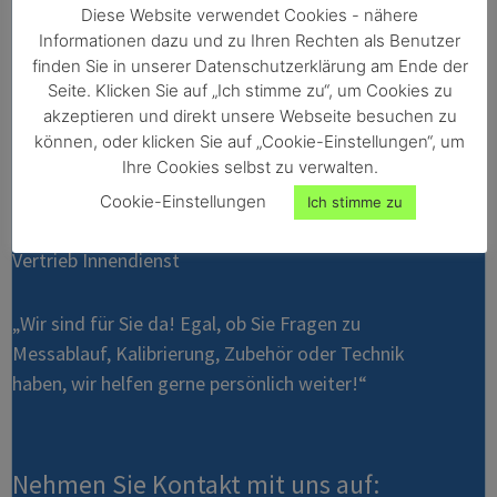
Diese Website verwendet Cookies - nähere
SUPPORT
Informationen dazu und zu Ihren Rechten als Benutzer
finden Sie in unserer Datenschutzerklärung am Ende der
Seite. Klicken Sie auf „Ich stimme zu“, um Cookies zu
akzeptieren und direkt unsere Webseite besuchen zu
können, oder klicken Sie auf „Cookie-Einstellungen“, um
Ihre Cookies selbst zu verwalten.
Cookie-Einstellungen
Ich stimme zu
Stefanie Gsöls
Vertrieb Innendienst
„Wir sind für Sie da! Egal, ob Sie Fragen zu
Messablauf, Kalibrierung, Zubehör oder Technik
haben, wir helfen gerne persönlich weiter!“
Nehmen Sie Kontakt mit uns auf: