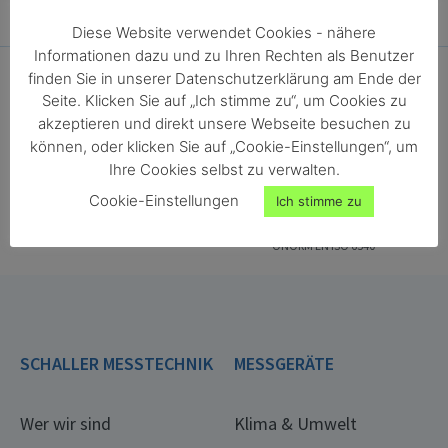
Diese Website verwendet Cookies - nähere
Informationen dazu und zu Ihren Rechten als Benutzer
finden Sie in unserer Datenschutzerklärung am Ende der
Seite. Klicken Sie auf „Ich stimme zu“, um Cookies zu
akzeptieren und direkt unsere Webseite besuchen zu
können, oder klicken Sie auf „Cookie-Einstellungen“, um
Ihre Cookies selbst zu verwalten.
ONORM EN ISO 18134-2
ONORM EN ISO 287
Cookie-Einstellungen
Ich stimme zu
ONORM EN ISO 4684
ONORM EN ISO 13183-1
ONORM EN ISO 712
ONORM EN ISO 665
ONORM EN ISO 6540
SCHALLER MESSTECHNIK
MESSGERÄTE
Wer wir sind
Klima & Umwelt