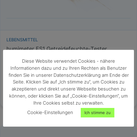
LEBENSMITTEL
humimeter FS1 Getreidefeuchte-Tester
Getreidefeuchtemessgerät
Diese Website verwendet Cookies - nähere
Messbereich: 5 - 30% Wassergehalt
Informationen dazu und zu Ihren Rechten als Benutzer
Kalibrierungsgenauigkeit: +/- 0,7%
finden Sie in unserer Datenschutzerklärung am Ende der
60g Probemenge
Seite. Klicken Sie auf „Ich stimme zu“, um Cookies zu
Ideal zur Bestimmung des Erntezeitpunktes
akzeptieren und direkt unsere Webseite besuchen zu
können, oder klicken Sie auf „Cookie-Einstellungen“, um
Ihre Cookies selbst zu verwalten.
Cookie-Einstellungen
Ich stimme zu