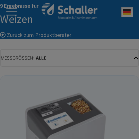
9 Ergebnisse für
Deu
Weizen
Zurück zum Produktberater
MESSGRÖSSEN:
ALLE
ALLE
WASSERGEHALT
MATERIALFEUCHTE
HOLZFEUCHTE
RELATIVE FEUCHTE
ABSOLUTE FEUCHTE
TEMPERATUR
GLEICHGEWICHTSFEUCHTE
WASSERAKTIVITÄT
TROCKENSUBSTANZ
HEKTOLITERGEWICHT