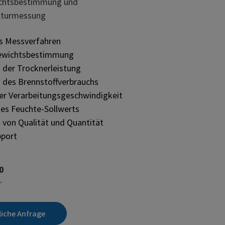
ichtsbestimmung und
aturmessung
s Messverfahren
gewichtsbestimmung
 der Trocknerleistung
 des Brennstoffverbrauchs
er Verarbeitungsgeschwindigkeit
des Feuchte-Sollwerts
 von Qualität und Quantität
pport
0
r
liche Anfrage