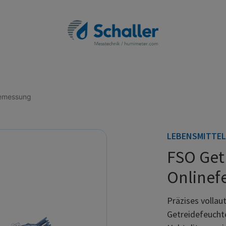
temessung
LEBENSMITTEL
FSO Get
Onlinef
Präzises volla
Getreidefeucht