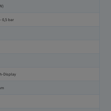
W)
- 0,5 bar
ch-Display
 mm