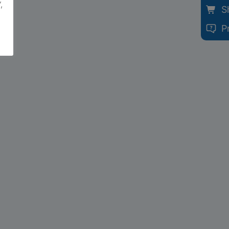
,
S
P