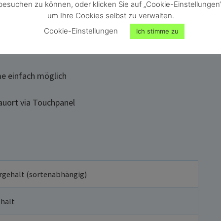
besuchen zu können, oder klicken Sie auf „Cookie-Einstellungen“
igkeit
um Ihre Cookies selbst zu verwalten.
Cookie-Einstellungen
Ich stimme zu
t
einheit verfügbar
e einfach möglich
uort via Touchpanel
rgehalt (sortenabhängig)
halt