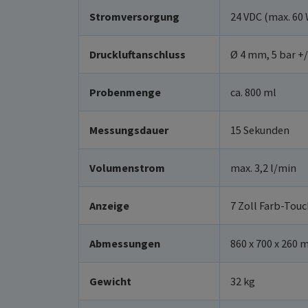
Stromversorgung
24 VDC (max. 60 
Druckluftanschluss
Ø 4 mm, 5 bar +/
Probenmenge
ca. 800 ml
Messungsdauer
15 Sekunden
Volumenstrom
max. 3,2 l/min
Anzeige
7 Zoll Farb-Tou
Abmessungen
860 x 700 x 260
Gewicht
32 kg