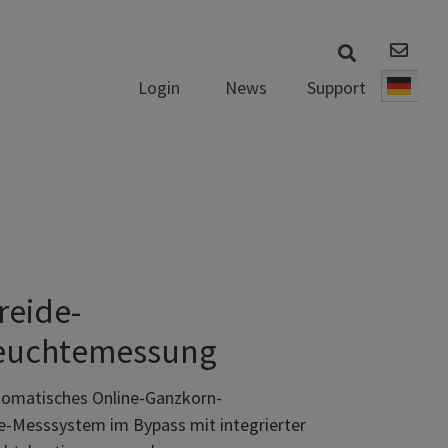
News
Support
Login
Deut
reide-
euchtemessung
utomatisches Online-Ganzkorn-
e-Messsystem im Bypass mit integrierter