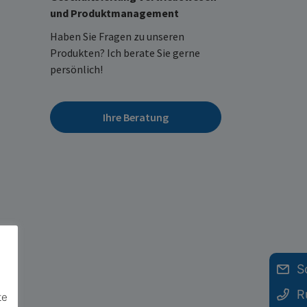
und Produktmanagement
Haben Sie Fragen zu unseren
Produkten? Ich berate Sie gerne
persönlich!
Ihre Beratung
S
R
te