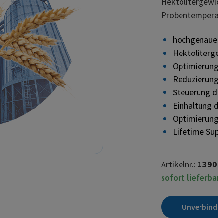
Hektolitergew
Probentemper
hochgenaue
Hektoliter
Optimierung
Reduzierung
Steuerung d
Einhaltung 
Optimierung
Lifetime Su
Artikelnr.:
1390
sofort lieferba
Unverbind