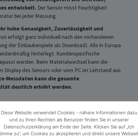
es entwickelt.
Der Sensor misst Feuchtigkeit
ratur bei jeder Messung.
ehr hohe Genauigkeit, Zuverlässigkeit und
tion erfolgt ganz individuell nach den vorhandenen
ng der Einbaubeispiele als Download). Alle in Europa
standardmäßig hinterlegt. Kundenspezifische
gepasst werden. Beim Materialwechsel kann die
am Display des Sensors oder vom PC im Leitstand aus
te-Messdaten kann die gesamte
lität deutlich erhöht werden.
Diese Website verwendet Cookies - nähere Informationen dazu
und zu Ihren Rechten als Benutzer finden Sie in unserer
Datenschutzerklärung am Ende der Seite. Klicken Sie auf „Ich
timme zu“, um Cookies zu akzeptieren und direkt unsere Websei