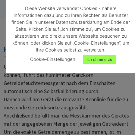
Diese Website verwendet Cookies - nähere
Informationen dazu und zu Ihren Rechten als Benutzer
finden Sie in unserer Datenschutzerklärung am Ende der
Seite. Klicken Sie auf „Ich stimme zu“, um Cookies zu
akzeptieren und direkt unsere Webseite besuchen zu
können, oder klicken Sie auf „Cookie-Einstellungen“, um
Handhabung und Messvorgang
Ihre Cookies selbst zu verwalten.
Cookie-Einstellungen
Ich stimme zu
Um langfristig präzise Messwerte gewährleisten zu
können, führt das humimeter Ganzkorn
Getreidefeuchtemessgerät nach dem Einschalten
automatisch eine Selbstkalibrierung durch.
Danach wird am Gerät die relevante Kennlinie für die zu
messende Getreidesorte ausgewählt.
Anschließend befüllt man die Messkammer des Gerätes
mit der angegebenen Menge der jeweiligen Getreideart.
Um die exakte Getreidemenge zu bestimmen, ist im