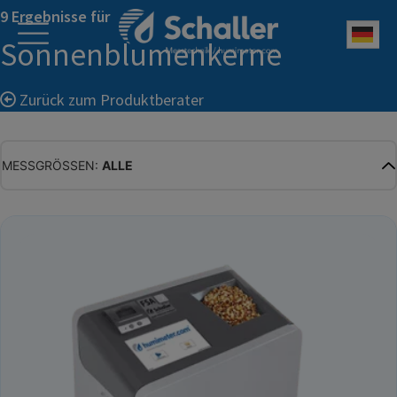
9 Ergebnisse für
Deu
Sonnenblumenkerne
Zurück zum Produktberater
MESSGRÖSSEN:
ALLE
ALLE
WASSERGEHALT
MATERIALFEUCHTE
HOLZFEUCHTE
RELATIVE FEUCHTE
ABSOLUTE FEUCHTE
TEMPERATUR
GLEICHGEWICHTSFEUCHTE
WASSERAKTIVITÄT
TROCKENSUBSTANZ
HEKTOLITERGEWICHT