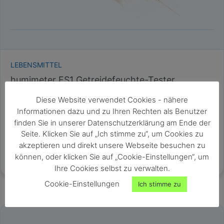
LEBENSMITTEL
humimeter FS1 Getreidefeuchte-Tester
Getreidefeuchtemessgerät
Diese Website verwendet Cookies - nähere
Messbereich: 5 - 30% Wassergehalt
Informationen dazu und zu Ihren Rechten als Benutzer
Kalibrierungsgenauigkeit: +/- 0,7%
finden Sie in unserer Datenschutzerklärung am Ende der
60g Probemenge
Seite. Klicken Sie auf „Ich stimme zu“, um Cookies zu
Ideal zur Bestimmung des Erntezeitpunktes
akzeptieren und direkt unsere Webseite besuchen zu
können, oder klicken Sie auf „Cookie-Einstellungen“, um
Ihre Cookies selbst zu verwalten.
Cookie-Einstellungen
Ich stimme zu