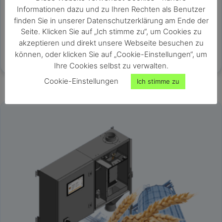
Nüssen und Sonderprodukten
Informationen dazu und zu Ihren Rechten als Benutzer
tragbares, kompaktes Gerät
finden Sie in unserer Datenschutzerklärung am Ende der
hohe Messgenauigkeit
Seite. Klicken Sie auf „Ich stimme zu“, um Cookies zu
Kapazität für individuelle Kennlinien
akzeptieren und direkt unsere Webseite besuchen zu
sekundenschnelles Messergebnis
können, oder klicken Sie auf „Cookie-Einstellungen“, um
Ihre Cookies selbst zu verwalten.
Cookie-Einstellungen
Ich stimme zu