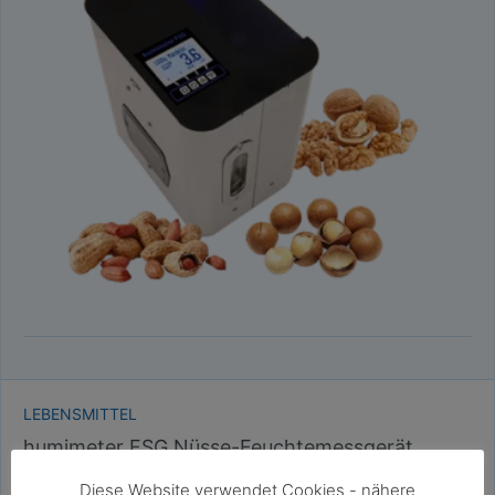
LEBENSMITTEL
humimeter FSG Nüsse-Feuchtemessgerät
Messgerät zur schnellen Wassergehaltsbestimmung von
Diese Website verwendet Cookies - nähere