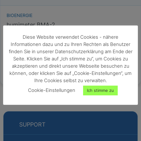
BIOENERGIE
humimeter BMA-2
Patentiertes Profimessgerät zur Wassergehaltsbestimmung
Diese Website verwendet Cookies - nähere
von Biomasse mit optionaler Anzeige von Schüttdichte,
Informationen dazu und zu Ihren Rechten als Benutzer
Heizwert und ATRO Tonne/m³
finden Sie in unserer Datenschutzerklärung am Ende der
exakte Messung (max. Abweichung 1% vom Norm-Wert)
Seite. Klicken Sie auf „Ich stimme zu“, um Cookies zu
sekundenschnelles Messergebnis ohne
akzeptieren und direkt unsere Webseite besuchen zu
Probenvorbereitung
können, oder klicken Sie auf „Cookie-Einstellungen“, um
automatisierte, kostensparende Messung
Ihre Cookies selbst zu verwalten.
optionale Anzeige von Schüttdichte, Heizwert und ATRO
Tonne/m³
Cookie-Einstellungen
Ich stimme zu
SUPPORT