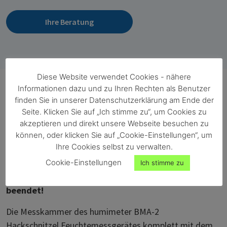
Ihre Beratung
Diese Website verwendet Cookies - nähere
Informationen dazu und zu Ihren Rechten als Benutzer
finden Sie in unserer Datenschutzerklärung am Ende der
Seite. Klicken Sie auf „Ich stimme zu“, um Cookies zu
Handhabung und Messvorgang
akzeptieren und direkt unsere Webseite besuchen zu
können, oder klicken Sie auf „Cookie-Einstellungen“, um
Ihre Cookies selbst zu verwalten.
Der gesamte Messvorgang mit dem humimeter BMA-
2 Hackschnitzel Feuchtemessgerät läuft voll
Cookie-Einstellungen
Ich stimme zu
automatisch ab und ist in weniger als einer Minute
beendet!
Die Messkammer des humimeter BMA-2
Hackschnitzel Feuchtemessgerätes komplett mit dem