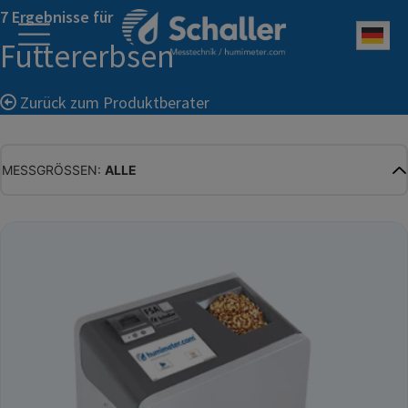
7 Ergebnisse für
Deu
Futtererbsen
Zurück zum Produktberater
MESSGRÖSSEN:
ALLE
ALLE
WASSERGEHALT
MATERIALFEUCHTE
HOLZFEUCHTE
RELATIVE FEUCHTE
ABSOLUTE FEUCHTE
TEMPERATUR
GLEICHGEWICHTSFEUCHTE
WASSERAKTIVITÄT
TROCKENSUBSTANZ
HEKTOLITERGEWICHT