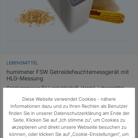
LEBENSMITTEL
humimeter FSW Getreidefeuchtemessgerät mit
HLG-Messung
Ganzkornmesser für Landwirtschaft, Handel, Lebensmittel-
und Futtermittelindustrie
Diese Website verwendet Cookies - nähere
sehr schnelle und genaue Ganzkornmessung
Informationen dazu und zu Ihren Rechten als Benutzer
keine Probenvorbereitung nötig
finden Sie in unserer Datenschutzerklärung am Ende der
zerstörungsfreie Messung
Seite. Klicken Sie auf „Ich stimme zu“, um Cookies zu
integrierte Hektolitergewichts-Bestimmung
akzeptieren und direkt unsere Webseite besuchen zu
können, oder klicken Sie auf „Cookie-Einstellungen“, um