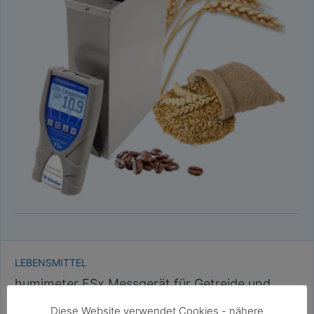
LEBENSMITTEL
humimeter FSx Messgerät für Getreide und
Sonderkulturen
Diese Website verwendet Cookies - nähere