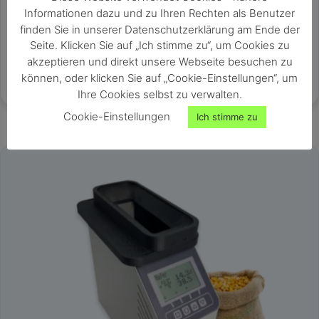
Feuchtetester für Getreide, Saaten & Hülsenfrüchte
Informationen dazu und zu Ihren Rechten als Benutzer
sehr schnelle und genaue Ganzkornmessung
finden Sie in unserer Datenschutzerklärung am Ende der
großer Messbereich von 0 bis 50% Wassergehalt
Seite. Klicken Sie auf „Ich stimme zu“, um Cookies zu
keine Probenvorbereitung nötig
akzeptieren und direkt unsere Webseite besuchen zu
Messung innerhalb von Sekunden
können, oder klicken Sie auf „Cookie-Einstellungen“, um
Ihre Cookies selbst zu verwalten.
Cookie-Einstellungen
Ich stimme zu