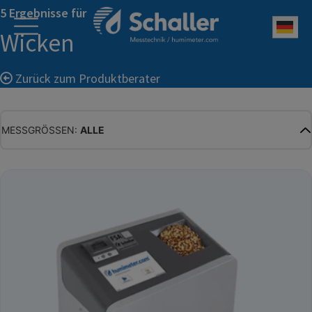
5 Ergebnisse für
Deu
Wicken
Zurück zum Produktberater
MESSGRÖSSEN:
ALLE
ALLE
WASSERGEHALT
MATERIALFEUCHTE
HOLZFEUCHTE
RELATIVE FEUCHTE
ABSOLUTE FEUCHTE
TEMPERATUR
GLEICHGEWICHTSFEUCHTE
WASSERAKTIVITÄT
TROCKENSUBSTANZ
HEKTOLITERGEWICHT