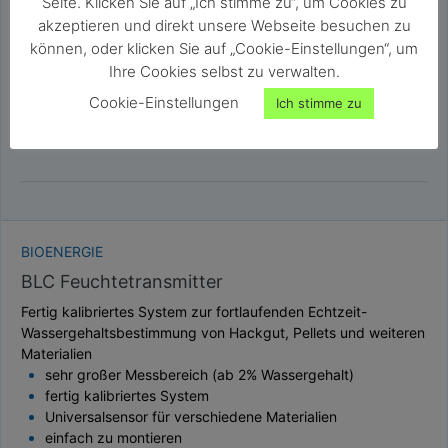
Seite. Klicken Sie auf „Ich stimme zu“, um Cookies zu
akzeptieren und direkt unsere Webseite besuchen zu
können, oder klicken Sie auf „Cookie-Einstellungen“, um
Ihre Cookies selbst zu verwalten.
Cookie-Einstellungen
Ich stimme zu
BIOENERGIE
BLC Feuchtetransmitter
Fertig kalibriertes System zur fortlaufenden Echtzeit-
Wassergehaltsbestimmung von Hackgut, Pellets und weiteren
Materialien
sehr großer Messbereich (ab 2% Wassergehalt)
fertig kalibriertes System
Universalsensor für verschiedene Materialien
einfach zu montieren