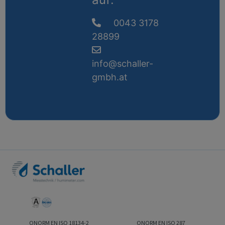
0043 3178
28899
info@schaller-
gmbh.at
ONORM EN ISO 18134-2
ONORM EN ISO 287