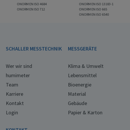
ONORM EN ISO 4684
ONORM EN ISO 13183-1
ONORM EN ISO 712
ONORM EN ISO 665
ONORM EN ISO 6540
SCHALLER MESSTECHNIK
MESSGERÄTE
Wer wir sind
Klima & Umwelt
humimeter
Lebensmittel
Team
Bioenergie
Karriere
Material
Kontakt
Gebäude
Login
Papier & Karton
KONTAKT