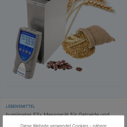
LEBENSMITTEL
humimeter FSx Messgerät für Getreide und
Sonderkulturen
Diese Website verwendet Cookies - nähere