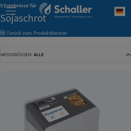
5 Ergebnisse für
Deu
Sojaschrot
Zurück zum Produktberater
MESSGRÖSSEN:
ALLE
ALLE
WASSERGEHALT
MATERIALFEUCHTE
HOLZFEUCHTE
RELATIVE FEUCHTE
ABSOLUTE FEUCHTE
TEMPERATUR
GLEICHGEWICHTSFEUCHTE
WASSERAKTIVITÄT
TROCKENSUBSTANZ
HEKTOLITERGEWICHT