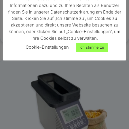
Feuchtetester für Getreide, Saaten & Hülsenfrüchte
Informationen dazu und zu Ihren Rechten als Benutzer
sehr schnelle und genaue Ganzkornmessung
finden Sie in unserer Datenschutzerklärung am Ende der
großer Messbereich von 0 bis 50% Wassergehalt
Seite. Klicken Sie auf „Ich stimme zu“, um Cookies zu
keine Probenvorbereitung nötig
akzeptieren und direkt unsere Webseite besuchen zu
Messung innerhalb von Sekunden
können, oder klicken Sie auf „Cookie-Einstellungen“, um
Ihre Cookies selbst zu verwalten.
Cookie-Einstellungen
Ich stimme zu