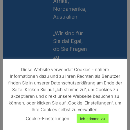
Afrika,
Nordamerika,
Australien
„Wir sind für
Sie da! Egal,
ob Sie Fragen
zu
Messablauf,
Diese Website verwendet Cookies - nähere
Kalibrierung,
Lifetime
Informationen dazu und zu Ihren Rechten als Benutzer
Zubehör oder
Support
finden Sie in unserer Datenschutzerklärung am Ende der
Technik
Seite. Klicken Sie auf „Ich stimme zu“, um Cookies zu
10 Jahre
haben, wir
akzeptieren und direkt unsere Webseite besuchen zu
Reparatur-
können, oder klicken Sie auf „Cookie-Einstellungen“, um
helfen gerne
Ihre Cookies selbst zu verwalten.
Garantie
persönlich
Cookie-Einstellungen
Ich stimme zu
weiter!“