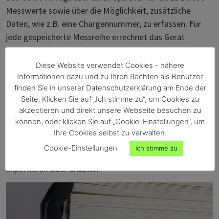
Messwerte sowie über die Möglichkeit, zusätzliche
Daten, wie z.B. eine Chargennummer, zu erfassen. Für
jede gespeicherte Messreihe errechnet das Gerät
automatisch den Durchschnittswert. Das Messgerät
verfügt über zwei robuste Elektroden, die in den Pfahl
Diese Website verwendet Cookies - nähere
gesteckt werden müssen.
Informationen dazu und zu Ihren Rechten als Benutzer
finden Sie in unserer Datenschutzerklärung am Ende der
Auf der Rückseite des Geräts befindet sich ein
Seite. Klicken Sie auf „Ich stimme zu“, um Cookies zu
abnehmbarer Griff zur einfachen Handhabung des
akzeptieren und direkt unsere Webseite besuchen zu
Geräts.
können, oder klicken Sie auf „Cookie-Einstellungen“, um
Über die optional erhältliche USB-Schnittstelle können
Ihre Cookies selbst zu verwalten.
Sie die Messergebnisse auf einen PC übertragen und mit
Cookie-Einstellungen
Ich stimme zu
der PC-Software LogMemorizer archivieren, auswerten,
exportieren oder drucken.