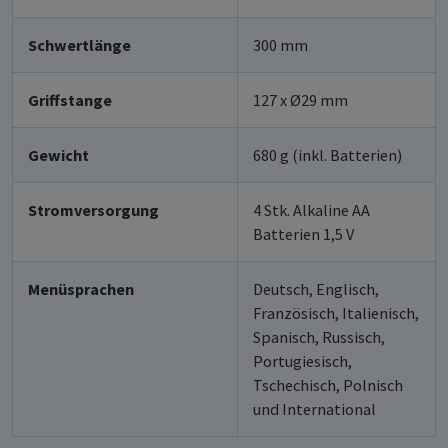
Schwertlänge
300 mm
Griffstange
127 x Ø29 mm
Gewicht
680 g (inkl. Batterien)
Stromversorgung
4 Stk. Alkaline AA
Batterien 1,5 V
Menüsprachen
Deutsch, Englisch,
Französisch, Italienisch,
Spanisch, Russisch,
Portugiesisch,
Tschechisch, Polnisch
und International