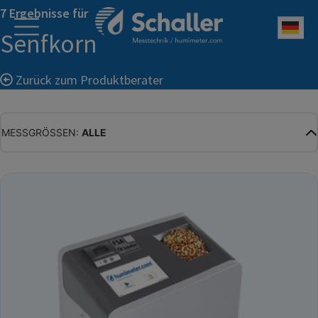
7 Ergebnisse für
Deu
Senfkorn
Zurück zum Produktberater
MESSGRÖSSEN:
ALLE
ALLE
WASSERGEHALT
MATERIALFEUCHTE
HOLZFEUCHTE
RELATIVE FEUCHTE
ABSOLUTE FEUCHTE
TEMPERATUR
GLEICHGEWICHTSFEUCHTE
WASSERAKTIVITÄT
TROCKENSUBSTANZ
HEKTOLITERGEWICHT