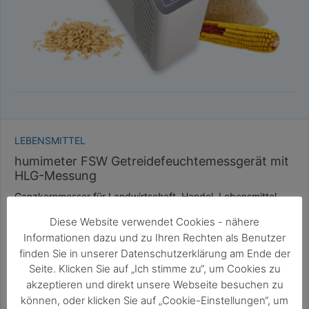
LEBENSMITTEL
humimeter FSW Getreidefeuchtemessgerät mit
HLG-Messung
Ganzkornmesser für Landwirtschaft, Handel, Lebensmittel-
und Futtermittelindustrie
Diese Website verwendet Cookies - nähere
sehr schnelle und genaue Ganzkornmessung
Informationen dazu und zu Ihren Rechten als Benutzer
keine Probenvorbereitung nötig
finden Sie in unserer Datenschutzerklärung am Ende der
zerstörungsfreie Messung
Seite. Klicken Sie auf „Ich stimme zu“, um Cookies zu
integrierte Hektolitergewichts-Bestimmung
akzeptieren und direkt unsere Webseite besuchen zu
können, oder klicken Sie auf „Cookie-Einstellungen“, um