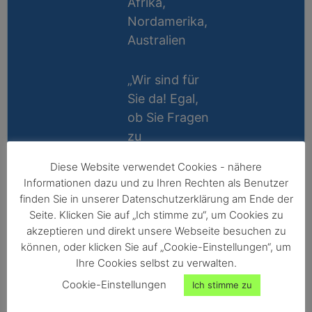
Afrika,
Nordamerika,
Australien
„Wir sind für
Sie da! Egal,
ob Sie Fragen
zu
Messablauf,
Diese Website verwendet Cookies - nähere
Kalibrierung,
Lifetime
Informationen dazu und zu Ihren Rechten als Benutzer
Zubehör oder
Support
finden Sie in unserer Datenschutzerklärung am Ende der
Technik
Seite. Klicken Sie auf „Ich stimme zu“, um Cookies zu
10 Jahre
haben, wir
akzeptieren und direkt unsere Webseite besuchen zu
Reparatur-
können, oder klicken Sie auf „Cookie-Einstellungen“, um
helfen gerne
Ihre Cookies selbst zu verwalten.
Garantie
persönlich
Cookie-Einstellungen
Ich stimme zu
weiter!“