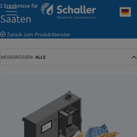
1 Ergebnisse für
Deu
Saaten
Zurück zum Produktberater
MESSGRÖSSEN:
ALLE
ALLE
WASSERGEHALT
MATERIALFEUCHTE
HOLZFEUCHTE
RELATIVE FEUCHTE
ABSOLUTE FEUCHTE
TEMPERATUR
GLEICHGEWICHTSFEUCHTE
WASSERAKTIVITÄT
TROCKENSUBSTANZ
HEKTOLITERGEWICHT