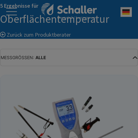
5 Ergebnisse für
Deu
Oberflächentemperatur
Zurück zum Produktberater
MESSGRÖSSEN:
ALLE
ALLE
WASSERGEHALT
MATERIALFEUCHTE
HOLZFEUCHTE
RELATIVE FEUCHTE
ABSOLUTE FEUCHTE
TEMPERATUR
GLEICHGEWICHTSFEUCHTE
WASSERAKTIVITÄT
TROCKENSUBSTANZ
HEKTOLITERGEWICHT