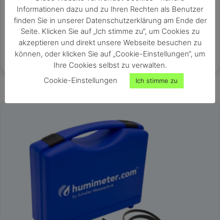
Vorkonfiguriertes Sensorpaket und Zubehör für humimeter
Informationen dazu und zu Ihren Rechten als Benutzer
GF2
finden Sie in unserer Datenschutzerklärung am Ende der
externe Sensoren jederzeit nachrüstbar
Seite. Klicken Sie auf „Ich stimme zu“, um Cookies zu
Messung von Gips, Kalkmörtel, Kalkputz, Zellulose,
akzeptieren und direkt unsere Webseite besuchen zu
Schüttung, Dämmstoffe, Kork und div. Holzsorten
können, oder klicken Sie auf „Cookie-Einstellungen“, um
Estrich zerstörungsfrei ohne CM Messung möglich
Ihre Cookies selbst zu verwalten.
zum Anschluss an das Feuchtemessgerät humimeter GF2
Cookie-Einstellungen
Ich stimme zu