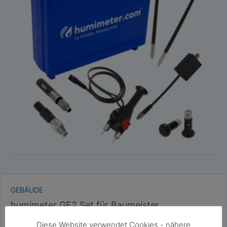
GEBÄUDE
humimeter GF2 Set für Baumeister,
Sachverständige und Sanierer
Diese Website verwendet Cookies - nähere