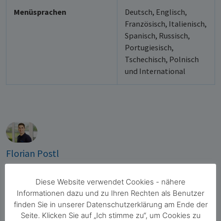
Menüsprachen
Deutsch, Englisch,
Französisch, Italienisch,
Spanisch, Russisch,
Portugiesisch,
Tschechisch, Polnisch
und International
Florian Postl
Geschäftsleitung Vertriebswesen und
Produktmanagement
Diese Website verwendet Cookies - nähere
Informationen dazu und zu Ihren Rechten als Benutzer
Haben Sie Fragen zu unseren Produkten? Ich berate Sie gerne
finden Sie in unserer Datenschutzerklärung am Ende der
persönlich!
Seite. Klicken Sie auf „Ich stimme zu“, um Cookies zu