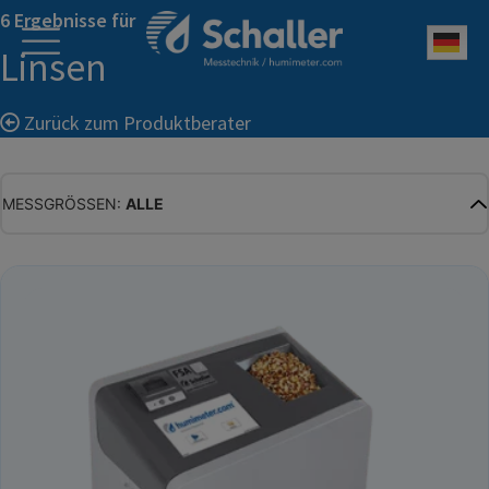
6 Ergebnisse für
Deu
Linsen
Zurück zum Produktberater
MESSGRÖSSEN:
ALLE
ALLE
WASSERGEHALT
MATERIALFEUCHTE
HOLZFEUCHTE
RELATIVE FEUCHTE
ABSOLUTE FEUCHTE
TEMPERATUR
GLEICHGEWICHTSFEUCHTE
WASSERAKTIVITÄT
TROCKENSUBSTANZ
HEKTOLITERGEWICHT