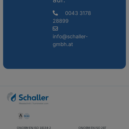
0043 3178
28899
info@schaller-
gmbh.at
ONORM EN ISO 18134-2
ONORM EN ISO 287