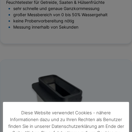
Feuchtetester für Getreide, Saaten & Hülsenfrüchte
sehr schnelle und genaue Ganzkornmessung
großer Messbereich von 0 bis 50% Wassergehalt
keine Probenvorbereitung nötig
Messung innerhalb von Sekunden
Diese Website verwendet Cookies - nähere
Informationen dazu und zu Ihren Rechten als Benutzer
finden Sie in unserer Datenschutzerklärung am Ende der