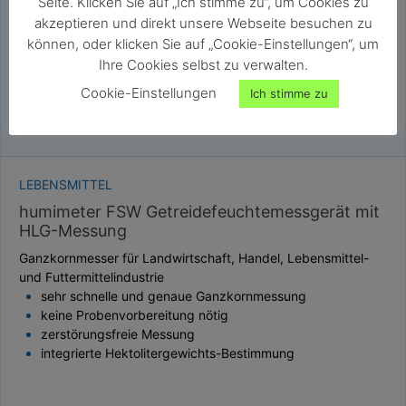
Seite. Klicken Sie auf „Ich stimme zu“, um Cookies zu
akzeptieren und direkt unsere Webseite besuchen zu
können, oder klicken Sie auf „Cookie-Einstellungen“, um
Ihre Cookies selbst zu verwalten.
Cookie-Einstellungen
Ich stimme zu
LEBENSMITTEL
humimeter FSW Getreidefeuchtemessgerät mit
HLG-Messung
Ganzkornmesser für Landwirtschaft, Handel, Lebensmittel-
und Futtermittelindustrie
sehr schnelle und genaue Ganzkornmessung
keine Probenvorbereitung nötig
zerstörungsfreie Messung
integrierte Hektolitergewichts-Bestimmung