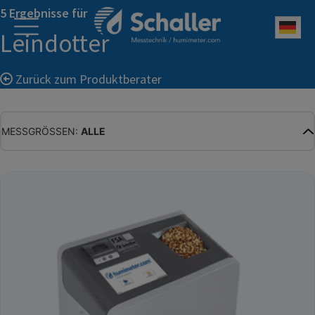
5 Ergebnisse für
Deu
Leindotter
Zurück zum Produktberater
MESSGRÖSSEN:
ALLE
ALLE
WASSERGEHALT
MATERIALFEUCHTE
HOLZFEUCHTE
RELATIVE FEUCHTE
ABSOLUTE FEUCHTE
TEMPERATUR
GLEICHGEWICHTSFEUCHTE
WASSERAKTIVITÄT
TROCKENSUBSTANZ
HEKTOLITERGEWICHT