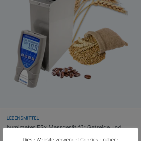
LEBENSMITTEL
humimeter FSx Messgerät für Getreide und
Sonderkulturen
Diese Website verwendet Cookies - nähere