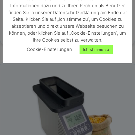
Feuchtetester für Getreide, Saaten & Hülsenfrüchte
Informationen dazu und zu Ihren Rechten als Benutzer
sehr schnelle und genaue Ganzkornmessung
finden Sie in unserer Datenschutzerklärung am Ende der
großer Messbereich von 0 bis 50% Wassergehalt
Seite. Klicken Sie auf „Ich stimme zu“, um Cookies zu
keine Probenvorbereitung nötig
akzeptieren und direkt unsere Webseite besuchen zu
Messung innerhalb von Sekunden
können, oder klicken Sie auf „Cookie-Einstellungen“, um
Ihre Cookies selbst zu verwalten.
Cookie-Einstellungen
Ich stimme zu