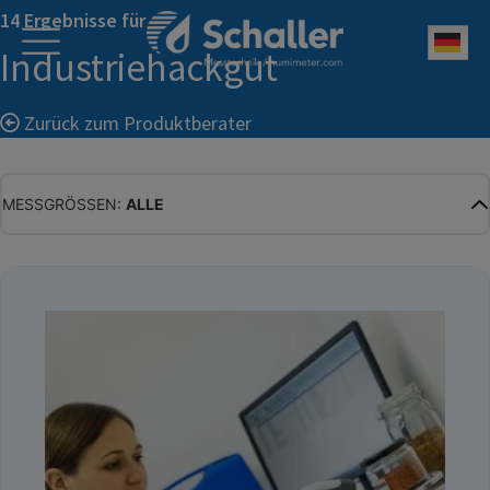
14 Ergebnisse für
Deu
Industriehackgut
Zurück zum Produktberater
MESSGRÖSSEN:
ALLE
ALLE
WASSERGEHALT
MATERIALFEUCHTE
HOLZFEUCHTE
RELATIVE FEUCHTE
ABSOLUTE FEUCHTE
TEMPERATUR
GLEICHGEWICHTSFEUCHTE
WASSERAKTIVITÄT
TROCKENSUBSTANZ
HEKTOLITERGEWICHT