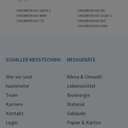
ONORM EN ISO 18134-2
ONORM EN ISO 287
ONORM EN ISO 4684
ONORM EN ISO 13183-1
ONORM EN ISO 712
ONORM EN ISO 665
ONORM EN ISO 6540
SCHALLER MESSTECHNIK
MESSGERÄTE
Wer wir sind
Klima & Umwelt
humimeter
Lebensmittel
Team
Bioenergie
Karriere
Material
Kontakt
Gebäude
Login
Papier & Karton