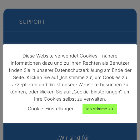
SUPPORT
Markus
Diese Website verwendet Cookies - nähere
Informationen dazu und zu Ihren Rechten als Benutzer
Fabian
finden Sie in unserer Datenschutzerklärung am Ende der
Vertriebsleitung
Seite. Klicken Sie auf „Ich stimme zu“, um Cookies zu
akzeptieren und direkt unsere Webseite besuchen zu
Außendienst -
können, oder klicken Sie auf „Cookie-Einstellungen“, um
Nordeuropa,
Ihre Cookies selbst zu verwalten.
Afrika,
Cookie-Einstellungen
Ich stimme zu
Nordamerika,
Australien
„Wir sind für