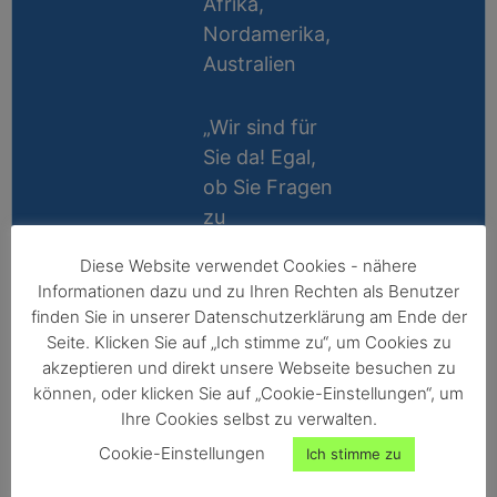
Afrika,
Nordamerika,
Australien
„Wir sind für
Sie da! Egal,
ob Sie Fragen
zu
Messablauf,
Diese Website verwendet Cookies - nähere
Kalibrierung,
Lifetime
Informationen dazu und zu Ihren Rechten als Benutzer
Zubehör oder
Support
finden Sie in unserer Datenschutzerklärung am Ende der
Technik
Seite. Klicken Sie auf „Ich stimme zu“, um Cookies zu
10 Jahre
haben, wir
akzeptieren und direkt unsere Webseite besuchen zu
Reparatur-
können, oder klicken Sie auf „Cookie-Einstellungen“, um
helfen gerne
Ihre Cookies selbst zu verwalten.
Garantie
persönlich
Cookie-Einstellungen
Ich stimme zu
weiter!“