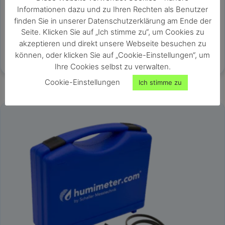
Vorkonfiguriertes Sensorpaket und Zubehör für humimeter
Informationen dazu und zu Ihren Rechten als Benutzer
GF2
finden Sie in unserer Datenschutzerklärung am Ende der
externe Sensoren jederzeit nachrüstbar
Seite. Klicken Sie auf „Ich stimme zu“, um Cookies zu
Messung von Gips, Kalkmörtel, Kalkputz, Zellulose,
akzeptieren und direkt unsere Webseite besuchen zu
Schüttung, Dämmstoffe, Kork und div. Holzsorten
können, oder klicken Sie auf „Cookie-Einstellungen“, um
Estrich zerstörungsfrei ohne CM Messung möglich
Ihre Cookies selbst zu verwalten.
zum Anschluss an das Feuchtemessgerät humimeter GF2
Cookie-Einstellungen
Ich stimme zu