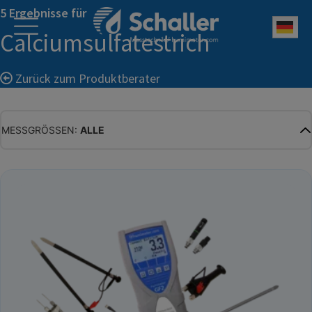
5 Ergebnisse für
Deu
Calciumsulfatestrich
Zurück zum Produktberater
MESSGRÖSSEN:
ALLE
ALLE
WASSERGEHALT
MATERIALFEUCHTE
HOLZFEUCHTE
RELATIVE FEUCHTE
ABSOLUTE FEUCHTE
TEMPERATUR
GLEICHGEWICHTSFEUCHTE
WASSERAKTIVITÄT
TROCKENSUBSTANZ
HEKTOLITERGEWICHT