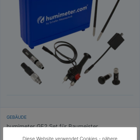
GEBÄUDE
humimeter GF2 Set für Baumeister,
Sachverständige und Sanierer
Diese Website verwendet Cookies - nähere