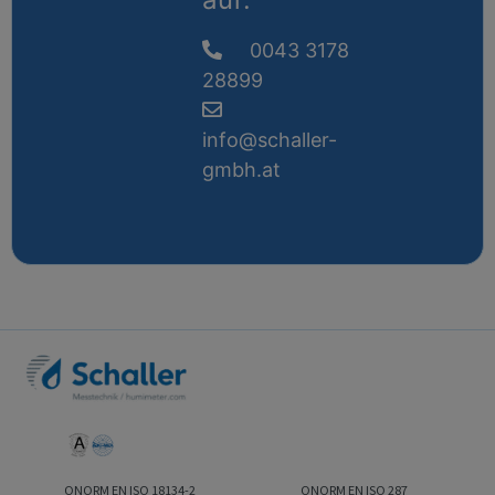
0043 3178
28899
info@schaller-
gmbh.at
ONORM EN ISO 18134-2
ONORM EN ISO 287