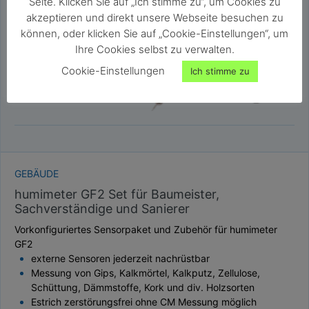
Seite. Klicken Sie auf „Ich stimme zu“, um Cookies zu
akzeptieren und direkt unsere Webseite besuchen zu
können, oder klicken Sie auf „Cookie-Einstellungen“, um
Ihre Cookies selbst zu verwalten.
Cookie-Einstellungen
Ich stimme zu
GEBÄUDE
humimeter GF2 Set für Baumeister,
Sachverständige und Sanierer
Vorkonfiguriertes Sensorpaket und Zubehör für humimeter
GF2
externe Sensoren jederzeit nachrüstbar
Messung von Gips, Kalkmörtel, Kalkputz, Zellulose,
Schüttung, Dämmstoffe, Kork und div. Holzsorten
Estrich zerstörungsfrei ohne CM Messung möglich