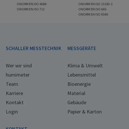
ONORM EN ISO 4684
ONORM EN ISO 13183-1
ONORM EN ISO 712
ONORM EN ISO 665
ONORM EN ISO 6540
SCHALLER MESSTECHNIK
MESSGERÄTE
Wer wir sind
Klima & Umwelt
humimeter
Lebensmittel
Team
Bioenergie
Karriere
Material
Kontakt
Gebäude
Login
Papier & Karton
KONTAKT