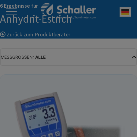
6 Ergebnisse für
Deu
Anhydrit-Estrich
Zurück zum Produktberater
MESSGRÖSSEN:
ALLE
ALLE
WASSERGEHALT
MATERIALFEUCHTE
HOLZFEUCHTE
RELATIVE FEUCHTE
ABSOLUTE FEUCHTE
TEMPERATUR
GLEICHGEWICHTSFEUCHTE
WASSERAKTIVITÄT
TROCKENSUBSTANZ
HEKTOLITERGEWICHT