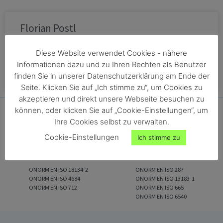
Florian Postl
Diese Website verwendet Cookies - nähere
MEHR ANZEIGEN »
Informationen dazu und zu Ihren Rechten als Benutzer
finden Sie in unserer Datenschutzerklärung am Ende der
19/05/2022
Keine Kommentare
Seite. Klicken Sie auf „Ich stimme zu“, um Cookies zu
akzeptieren und direkt unsere Webseite besuchen zu
können, oder klicken Sie auf „Cookie-Einstellungen“, um
Ihre Cookies selbst zu verwalten.
Cookie-Einstellungen
Ich stimme zu
ONORM EN ISO 18134-2
ONORM EN ISO 287
ONORM EN ISO 4684
ONORM EN ISO 13183-1
ONORM EN ISO 712
ONORM EN ISO 665
ONORM EN ISO 6540