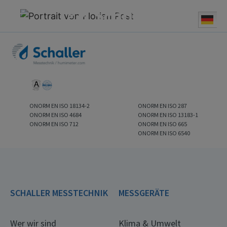
Deu
ONORM EN ISO 18134-2
ONORM EN ISO 287
ONORM EN ISO 4684
ONORM EN ISO 13183-1
ONORM EN ISO 712
ONORM EN ISO 665
ONORM EN ISO 6540
SCHALLER MESSTECHNIK
MESSGERÄTE
Wer wir sind
Klima & Umwelt