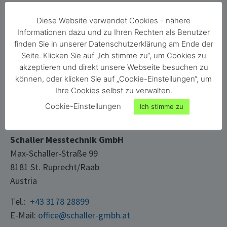
humimeter
Lebensmittel
Diese Website verwendet Cookies - nähere
Team
Bioenergie
Informationen dazu und zu Ihren Rechten als Benutzer
Karriere
Material
finden Sie in unserer Datenschutzerklärung am Ende der
Seite. Klicken Sie auf „Ich stimme zu“, um Cookies zu
Kontakt
Gebäude
akzeptieren und direkt unsere Webseite besuchen zu
Login
Papier & Karton
können, oder klicken Sie auf „Cookie-Einstellungen“, um
Ihre Cookies selbst zu verwalten.
Cookie-Einstellungen
KONTAKT
Ich stimme zu
Schaller Messtechnik GmbH
Max-Schaller-Straße 99
8181 St. Ruprecht/Raab
Austria
Tel.:
+43 3178 28899
E-Mail:
office@schaller-gmbh.at