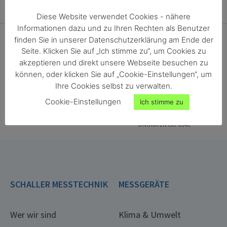
Diese Website verwendet Cookies - nähere
Informationen dazu und zu Ihren Rechten als Benutzer
finden Sie in unserer Datenschutzerklärung am Ende der
Seite. Klicken Sie auf „Ich stimme zu“, um Cookies zu
akzeptieren und direkt unsere Webseite besuchen zu
können, oder klicken Sie auf „Cookie-Einstellungen“, um
Ihre Cookies selbst zu verwalten.
ONORM EN ISO 18134-2
ONORM EN ISO 287
Cookie-Einstellungen
Ich stimme zu
ONORM EN ISO 4684
ONORM EN ISO 13183-1
ONORM EN ISO 712
ONORM EN ISO 665
ONORM EN ISO 6540
SCHALLER MESSTECHNIK
MESSGERÄTE
Wer wir sind
Klima & Umwelt