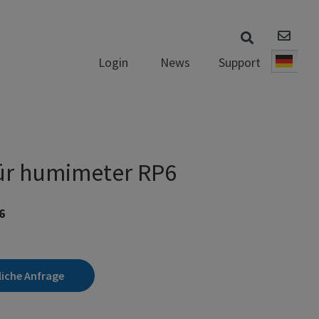
News
Support
Login
Deut
für humimeter RP6
6
liche Anfrage