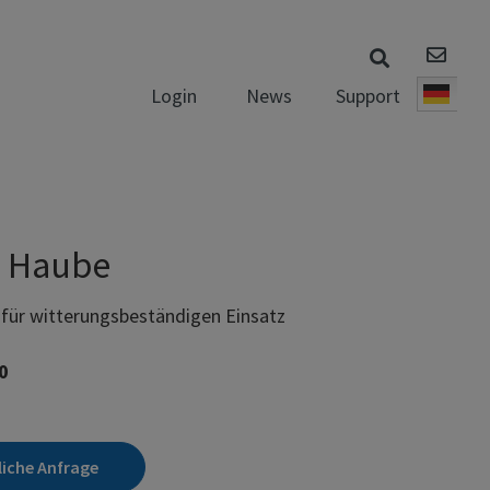
News
Support
Login
Deut
e Haube
 für witterungsbeständigen Einsatz
0
liche Anfrage