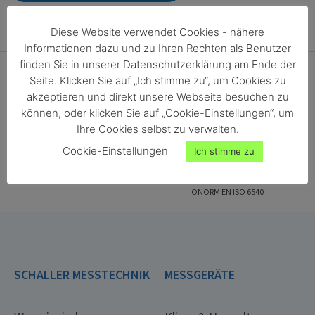
Diese Website verwendet Cookies - nähere
Informationen dazu und zu Ihren Rechten als Benutzer
finden Sie in unserer Datenschutzerklärung am Ende der
Seite. Klicken Sie auf „Ich stimme zu“, um Cookies zu
akzeptieren und direkt unsere Webseite besuchen zu
können, oder klicken Sie auf „Cookie-Einstellungen“, um
Ihre Cookies selbst zu verwalten.
Cookie-Einstellungen
Ich stimme zu
ONORM EN ISO 18134-2
ONORM EN ISO 287
ONORM EN ISO 4684
ONORM EN ISO 13183-1
ONORM EN ISO 712
ONORM EN ISO 665
ONORM EN ISO 6540
SCHALLER MESSTECHNIK
MESSGERÄTE