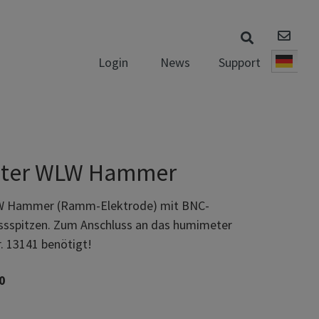
News
Support
Login
Deut
ter WLW Hammer
 Hammer (Ramm-Elektrode) mit BNC-
ssspitzen. Zum Anschluss an das humimeter
r. 13141 benötigt!
0