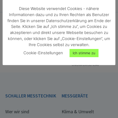
Diese Website verwendet Cookies - nähere
Informationen dazu und zu Ihren Rechten als Benutzer
finden Sie in unserer Datenschutzerklärung am Ende der
Seite. Klicken Sie auf „Ich stimme zu“, um Cookies zu
akzeptieren und direkt unsere Webseite besuchen zu
können, oder klicken Sie auf „Cookie-Einstellungen“, um
Ihre Cookies selbst zu verwalten.
ONORM EN ISO 18134-2
ONORM EN ISO 287
Cookie-Einstellungen
Ich stimme zu
ONORM EN ISO 4684
ONORM EN ISO 13183-1
ONORM EN ISO 712
ONORM EN ISO 665
ONORM EN ISO 6540
SCHALLER MESSTECHNIK
MESSGERÄTE
Wer wir sind
Klima & Umwelt