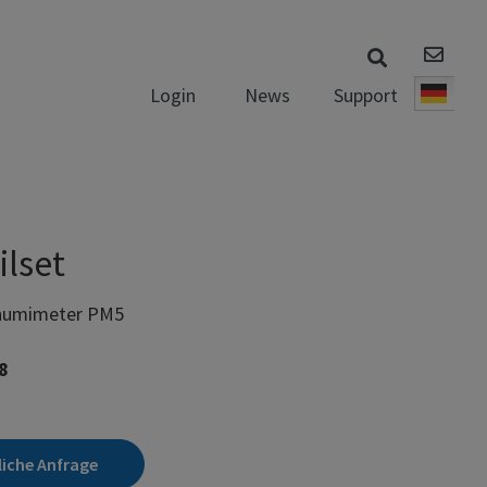
News
Support
Login
Deut
ilset
 humimeter PM5
8
liche Anfrage