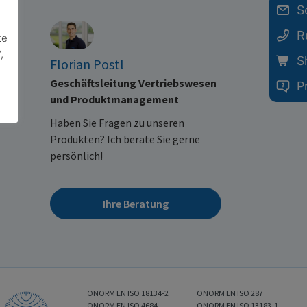
S
R
te
,
S
Florian Postl
Geschäftsleitung Vertriebswesen
P
und Produktmanagement
Haben Sie Fragen zu unseren
Produkten? Ich berate Sie gerne
persönlich!
Ihre Beratung
ONORM EN ISO 18134-2
ONORM EN ISO 287
ONORM EN ISO 4684
ONORM EN ISO 13183-1