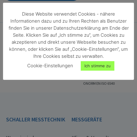
Diese Website verwendet Cookies - nähere
Informationen dazu und zu Ihren Rechten als Benutzer
finden Sie in unserer Datenschutzerklärung am Ende der
Seite. Klicken Sie auf „Ich stimme zu“, um Cookies zu
akzeptieren und direkt unsere Webseite besuchen zu
können, oder klicken Sie auf „Cookie-Einstellungen“, um
Ihre Cookies selbst zu verwalten.
Cookie-Einstellungen
Ich stimme zu
ONORM EN ISO 18134-2
ONORM EN ISO 287
ONORM EN ISO 4684
ONORM EN ISO 13183-1
ONORM EN ISO 712
ONORM EN ISO 665
ONORM EN ISO 6540
SCHALLER MESSTECHNIK
MESSGERÄTE