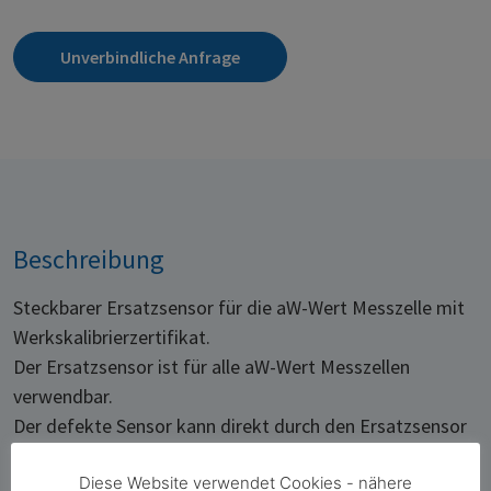
Unverbindliche Anfrage
Beschreibung
Steckbarer Ersatzsensor für die aW-Wert Messzelle mit
Werkskalibrierzertifikat.
Der Ersatzsensor ist für alle aW-Wert Messzellen
verwendbar.
Der defekte Sensor kann direkt durch den Ersatzsensor
ausgetauscht werden.
Diese Website verwendet Cookies - nähere