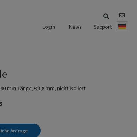
News
Support
Login
Deut
de
 40 mm Länge, Ø3,8 mm, nicht isoliert
5
liche Anfrage