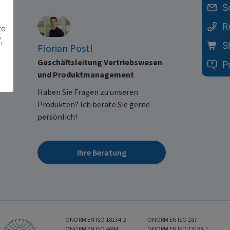
S
R
te
,
S
Florian Postl
Geschäftsleitung Vertriebswesen
P
und Produktmanagement
Haben Sie Fragen zu unseren
Produkten? Ich berate Sie gerne
persönlich!
Ihre Beratung
ONORM EN ISO 18134-2
ONORM EN ISO 287
ONORM EN ISO 4684
ONORM EN ISO 13183-1