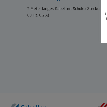
2 Meter langes Kabel mit Schuko-Stecker CE
s
60 Hz, 0,2 A)