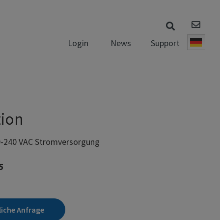
News
Support
Login
Deut
ion
0-240 VAC Stromversorgung
5
liche Anfrage