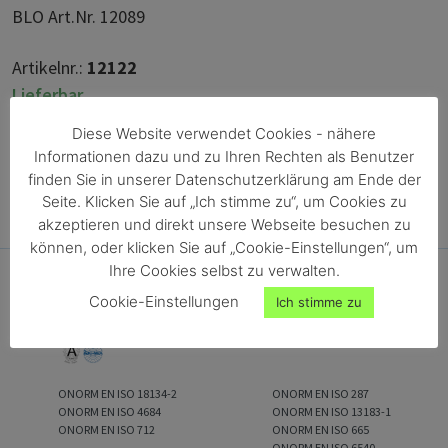
BLO Art.Nr. 12089
Artikelnr.:
12122
Lieferbar
Diese Website verwendet Cookies - nähere
Unverbindliche Anfrage
Informationen dazu und zu Ihren Rechten als Benutzer
finden Sie in unserer Datenschutzerklärung am Ende der
Seite. Klicken Sie auf „Ich stimme zu“, um Cookies zu
akzeptieren und direkt unsere Webseite besuchen zu
können, oder klicken Sie auf „Cookie-Einstellungen“, um
Ihre Cookies selbst zu verwalten.
Cookie-Einstellungen
Ich stimme zu
ONORM EN ISO 18134-2
ONORM EN ISO 287
ONORM EN ISO 4684
ONORM EN ISO 13183-1
ONORM EN ISO 712
ONORM EN ISO 665
ONORM EN ISO 6540