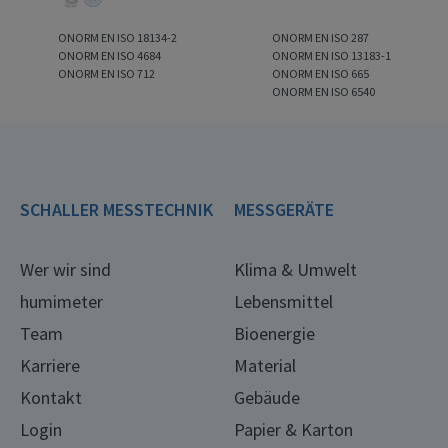
ONORM EN ISO 18134-2
ONORM EN ISO 287
ONORM EN ISO 4684
ONORM EN ISO 13183-1
ONORM EN ISO 712
ONORM EN ISO 665
ONORM EN ISO 6540
SCHALLER MESSTECHNIK
MESSGERÄTE
Wer wir sind
Klima & Umwelt
humimeter
Lebensmittel
Team
Bioenergie
Karriere
Material
Kontakt
Gebäude
Login
Papier & Karton