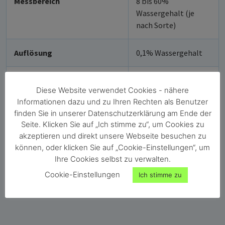
Messbereich
8 bis 60%
Wassergehalt (je
nach Sorte)
Auflösung
0,1% Wassergehalt
Temperaturbereich für
0 bis +50 °C
Diese Website verwendet Cookies - nähere
Wassergehaltsbestimmung
Informationen dazu und zu Ihren Rechten als Benutzer
finden Sie in unserer Datenschutzerklärung am Ende der
Temperaturmessbereich
-10 bis +60 °C
Seite. Klicken Sie auf „Ich stimme zu“, um Cookies zu
akzeptieren und direkt unsere Webseite besuchen zu
Abmessungen
360 x 45 x 45 mm
können, oder klicken Sie auf „Cookie-Einstellungen“, um
Ihre Cookies selbst zu verwalten.
Cookie-Einstellungen
Gewicht
1,5 kg
Ich stimme zu