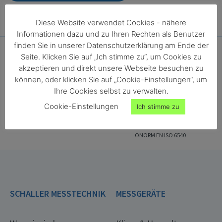
Diese Website verwendet Cookies - nähere
Informationen dazu und zu Ihren Rechten als Benutzer
finden Sie in unserer Datenschutzerklärung am Ende der
Seite. Klicken Sie auf „Ich stimme zu“, um Cookies zu
akzeptieren und direkt unsere Webseite besuchen zu
können, oder klicken Sie auf „Cookie-Einstellungen“, um
Ihre Cookies selbst zu verwalten.
Cookie-Einstellungen
Ich stimme zu
ONORM EN ISO 18134-2
ONORM EN ISO 287
ONORM EN ISO 4684
ONORM EN ISO 13183-1
ONORM EN ISO 712
ONORM EN ISO 665
ONORM EN ISO 6540
SCHALLER MESSTECHNIK
MESSGERÄTE