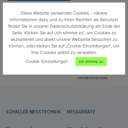
Diese Website verwendet Cookies - nähere
Informationen dazu und zu Ihren Rechten als Benutzer
finden Sie in unserer Datenschutzerklärung am Ende der
Seite. Klicken Sie auf „Ich stimme zu“, um Cookies zu
akzeptieren und direkt unsere Webseite besuchen zu
können, oder klicken Sie auf „Cookie-Einstellungen“, um
Ihre Cookies selbst zu verwalten.
Cookie-Einstellungen
Ich stimme zu
ONORM EN ISO 18134-2
ONORM EN ISO 287
ONORM EN ISO 4684
ONORM EN ISO 13183-1
ONORM EN ISO 712
ONORM EN ISO 665
ONORM EN ISO 6540
SCHALLER MESSTECHNIK
MESSGERÄTE